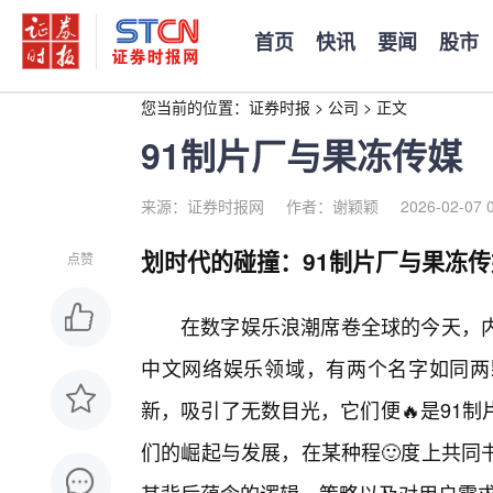
首页
快讯
要闻
股市
您当前的位置：
证券时报
>
公司
>
正文
91制片厂与果冻传媒
来源：证券时报网
作者：谢颖颖
2026-02-07 
划时代的碰撞：91制片厂与果冻传
点赞
在数字娱乐浪潮席卷全球的今天，
中文网络娱乐领域，有两个名字如同两
新，吸引了无数目光，它们便🔥是91
们的崛起与发展，在某种程🙂度上共同