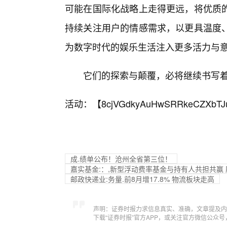
可能在国际化战略上走得更远，将优质
持续关注用户的情感需求，以更具温度
为数字时代的娱乐生活注入更多活力与
它们的探索与颠覆，必将继续书写
活动：【
8cjVGdkyAuHwSRRkeCZXbTJ
成.绩单公布！沧州全省第三位！
嘉实基金:：,新型浮动费率基金与持有人共担共赢
邮政快递业:务量.前8月增17.8% 物流板块走高
声明：证券时报力求信息真实、准确，文章提及内
下载“证券时报”官方APP，或关注官方微信公众