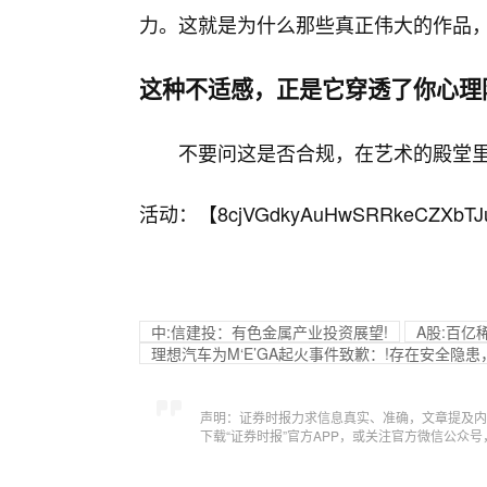
力。这就是为什么那些真正伟大的作品
这种不适感，正是它穿透了你心理
不要问这是否合规，在艺术的殿堂
活动：【
8cjVGdkyAuHwSRRkeCZXbTJ
中:信建投：有色金属产业投资展望!
A股:百亿
理想汽车为M‘E’GA起火事件致歉：!存在安全隐患
声明：证券时报力求信息真实、准确，文章提及内
下载“证券时报”官方APP，或关注官方微信公众