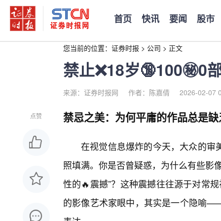
首页
快讯
要闻
股市
您当前的位置：
证券时报
>
公司
>
正文
禁止❌18岁🔞100㊙️0
来源：证券时报网
作者：陈嘉倩
2026-02-07 
禁忌之美：为何平庸的作品总是缺
点赞
在视觉信息爆炸的今天，大众的审
照填满。你是否曾疑惑，为什么有些影像
性的🔥震撼”？这种震撼往往源于对常规
的影像艺术家眼中，其实是一个隐喻—